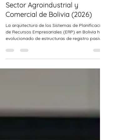
Reconfiguración del ERP en el
Sector Agroindustrial y
Comercial de Bolivia (2026)
La arquitectura de los Sistemas de Planificación
de Recursos Empresariales (ERP) en Bolivia ha
evolucionado de estructuras de registro pasivo
a ecosistemas de "Gestión Activa". Im pulsados
por la IA Agéntica y la infraestructura de
conectividad de órbita baja (LEO), estos
sistemas ahora poseen capacidad de
ejecución autónoma. Este artículo analiza
cómo la integración de agentes inteligentes
está optimizando la cadena de suministro en el
eje troncal y las zonas de expansión a