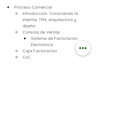
Proceso Comercial
Introducción: Conociendo la 
Interfaz TR4, arquitectura y 
diseño
Consola de Ventas
Sistema de Facturación 
Electrónica
Caja Facturación
CxC
Proceso Contabilidad, Tesorería y 
Caja, CxC y CxP
Introducción: Conociendo la 
Interfaz TR4, arquitectura y 
diseño
Contabilidad
Tesoreria 
Caja Facturacion
CxC
CxP